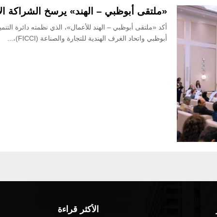
«ملتقى أبوظبي – الهند» يرسخ الشراكة الاق
أكد «ملتقى أبوظبي – الهند للأعمال»، الذي نظمته دائرة التنم
أبوظبي واتحاد الغرف الهندية للتجارة والصناعة (FICCI)،...
الأكثر قراءة