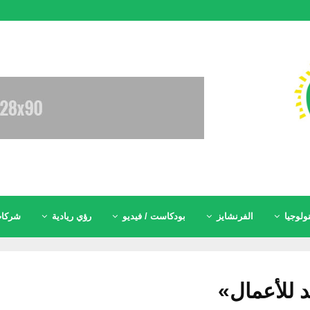
ولوجيا
الفرنشايز
بودكاست / فيديو
رؤي ريادية
شركات