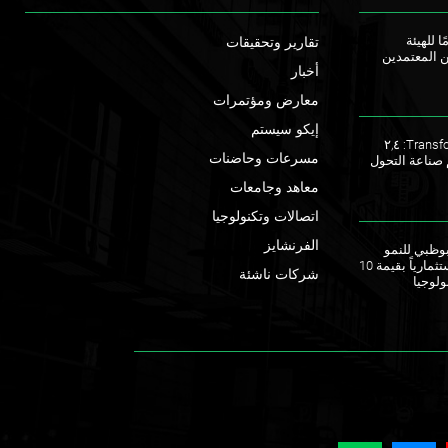
ا للهيئة
تقارير وتحقيقات
ن المعتمدين
أخبار
معارض ومؤتمرات
إيكو سيستم
ملتقى TransforME 2023: ٢,٤
مسرعات وحاضنات
 صناعة التحول
معاهد وجامعات
اتصالات وتكنولوجيا
الفرنشايز
ق أبوظبي للنمو
يطلقان صندوقاً استثمارياً بقيمة 10
شركات ناشئة
ولوجيا