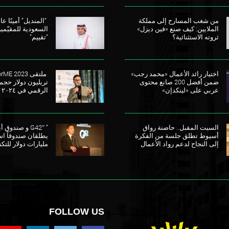
من شغب المسارح إلى مملكة
“المنديل” أمينًا عامً
الملايين: كيف صنع «فين ديزل»
السعودية للمقيّمي
ثروته الاستثنائية؟
“تقييم”
اختيار رائد الأعمال «محمد رجب»
ضمن أفضل 200 صانع محتوى
تريليون دولار حجم
عربي على «لينكدإن»
الرقمي في ٢٠٢٤
السبت المقبل.. حاضنة رواق
” G42″ و صندو
أسيوط تطلق جلسة من الفكرة
إلى النجاح لدعم رواد الأعمال
مليارات دولار للتكن
FOLLOW US