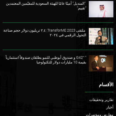
“المنديل” أمينًا عامًا للهيئة السعودية للمقيّمين المعتمدين
“تقييم”
ملتقى TransforME 2023: ٢,٤ تريليون دولار حجم صناعة
التحول الرقمي في ٢٠٢٤
” G42″ و صندوق أبوظبي للنمو يطلقان صندوقاً استثمارياً
بقيمة 10 مليارات دولار للتكنولوجيا
الأقسام
تقارير وتحقيقات
أخبار
معارض ومؤتمرات