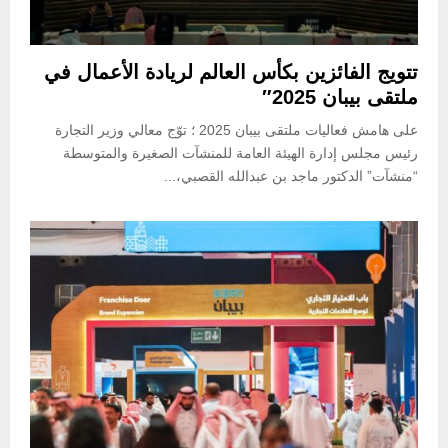
تتويج الفائزين بكأس العالم لريادة الأعمال في
ملتقى بيبان 2025″
على هامش فعاليات ملتقى بيبان 2025 ؛ توّج معالي وزير التجارة
رئيس مجلس إدارة الهيئة العامة للمنشآت الصغيرة والمتوسطة
“منشآت” الدكتور ماجد بن عبدالله القصبي،...