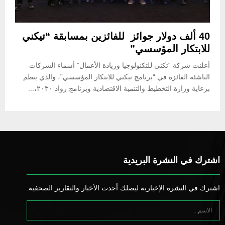
40 ألف دولار جوائز للفائزين بمسابقة “تيكني
للابتكار المؤسسي”
أعلنت شركة “تكني للتكنولوجيا وريادة الأعمال” أسماء الشركات
الناشئة الفائزة في “برنامج تيكني للابتكار المؤسسي”، والذي ينظم
برعاية وزارة التخطيط والتنمية الاقتصادية وبرنامج رواد ٢٠٣٠،...
اشترك في النشرة البريدية
اشترك في النشرة الإخبارية ليصلك أحدث الأخبار والتقارير الصحفية.