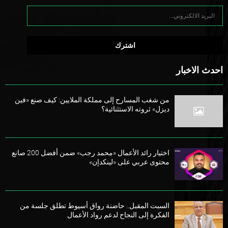
احدث الاخبار
من شغب المسارح إلى مملكة الملايين: كيف صنع «فين
ديزل» ثروته الاستثنائية؟
اختيار رائد الأعمال «محمد رجب» ضمن أفضل 200 صانع
محتوى عربي على «لينكدإن»
السبت المقبل.. حاضنة رواق أسيوط تطلق جلسة من
الفكرة إلى النجاح لدعم رواد الأعمال