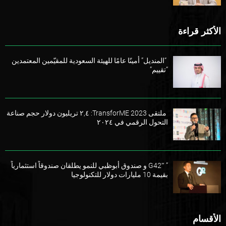
الأكثر قراءة
“المنديل” أمينًا عامًا للهيئة السعودية للمقيّمين المعتمدين
“تقييم”
ملتقى TransforME 2023: ٢,٤ تريليون دولار حجم صناعة
التحول الرقمي في ٢٠٢٤
” G42″ و صندوق أبوظبي للنمو يطلقان صندوقاً استثمارياً
بقيمة 10 مليارات دولار للتكنولوجيا
الأقسام