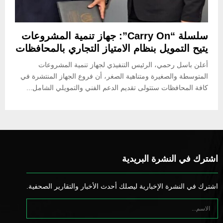
سلسلة “Carry On”: جهاز تنمية المشروعات
يتيح التمويل بنظام الامتياز التجاري بالمحافظات
أعلن باسل رحمي، الرئيس التنفيذي لجهاز تنمية المشروعات
المتوسطة والصغيرة ومتناهية الصغر، أن فروع الجهاز المنتشرة في
كافة المحافظات ستتولى تقديم الدعم الفني والتمويلي الشامل...
اشترك في النشرة البريدية
اشترك في النشرة الإخبارية ليصلك أحدث الأخبار والتقارير الصحفية.