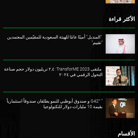
الأكثر قراءة
“المنديل” أمينًا عامًا للهيئة السعودية للمقيّمين المعتمدين
“تقييم”
ملتقى TransforME 2023: ٢,٤ تريليون دولار حجم صناعة
التحول الرقمي في ٢٠٢٤
” G42″ و صندوق أبوظبي للنمو يطلقان صندوقاً استثمارياً
بقيمة 10 مليارات دولار للتكنولوجيا
الأقسام