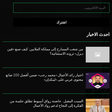
احدث الاخبار
من شغب المسارح إلى مملكة الملايين: كيف صنع «فين
ديزل» ثروته الاستثنائية؟
اختيار رائد الأعمال «محمد رجب» ضمن أفضل 200 صانع
محتوى عربي على «لينكدإن»
السبت المقبل.. حاضنة رواق أسيوط تطلق جلسة من
الفكرة إلى النجاح لدعم رواد الأعمال