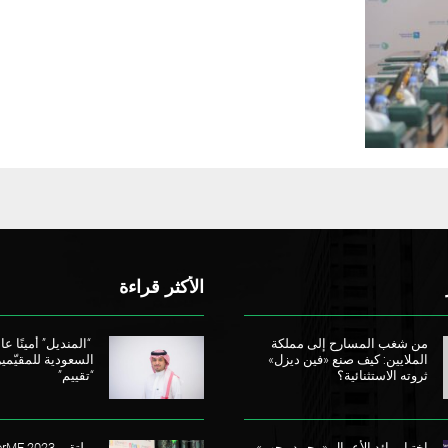
الأكثر قراءة
من شغب المسارح إلى مملكة
“المنديل” أمينًا عامً
الملايين: كيف صنع «فين ديزل»
السعودية للمقيّمي
ثروته الاستثنائية؟
“تقييم”
اختيار رائد الأعمال «محمد رجب»