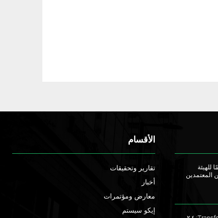
الأقسام
ا للهيئة
تقارير وتحقيقات
ن المعتمدين
أخبار
معارض ومؤتمرات
إيكو سيستم
ملتقى TransforME 2023: ٢,٤