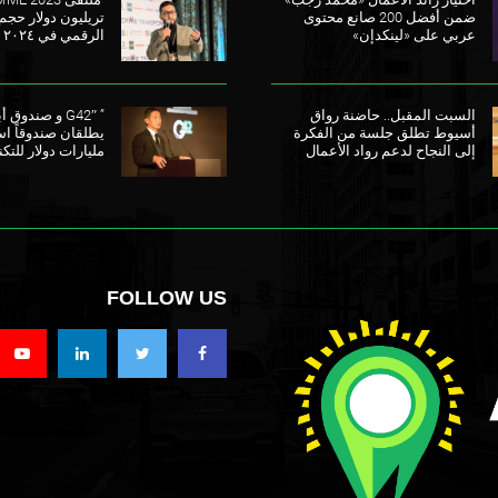
ضمن أفضل 200 صانع محتوى
تريليون دولار حجم
عربي على «لينكدإن»
الرقمي في ٢٠٢٤
السبت المقبل.. حاضنة رواق
” G42″ و صندو
أسيوط تطلق جلسة من الفكرة
إلى النجاح لدعم رواد الأعمال
مليارات دولار للتكن
FOLLOW US