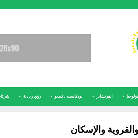
ولوجيا
الفرنشايز
بودكاست / فيديو
رؤي ريادية
شركات