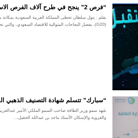
“فرص 2” ينجح في طرح آلاف الفرص الاستثمارية
بقلم : بتول سلطان تحظى المملكة العربية السعودية بمكانة 
(G20)، بفضل النجاحات المتوالية للاقتصاد السعودي، والتي تحققت في...
“سبارك” تتسلم شهادة التصنيف الذهبي ال
شَهِد سمو وزير الطاقة صاحب السمو الملكي الأمير عبدالعزيز
والقروية والإسكان الأستاذ ماجد بن عبدالله الحقيل،...