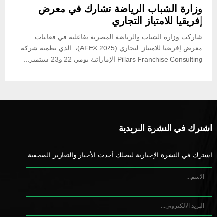
وزارة الشباب الرياضة تشارك في معرض
إفريقيا للامتياز التجاري
شاركت وزارة الشباب والرياضة المصرية بفاعلية في فعاليات
معرض إفريقيا للامتياز التجاري (AFEX 2025)، الذي نظمته شركة
Pillars Franchise Consulting الإماراتية يومي 22 و23 سبتمبر...
اشترك في النشرة البريدية
اشترك في النشرة الإخبارية ليصلك أحدث الأخبار والتقارير الصحفية.