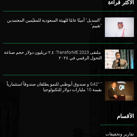
الأكثر قراءة
“المنديل” أمينًا عامًا للهيئة السعودية للمقيّمين المعتمدين
“تقييم”
ملتقى TransforME 2023: ٢,٤ تريليون دولار حجم صناعة
التحول الرقمي في ٢٠٢٤
” G42″ و صندوق أبوظبي للنمو يطلقان صندوقاً استثمارياً
بقيمة 10 مليارات دولار للتكنولوجيا
الأقسام
تقارير وتحقيقات