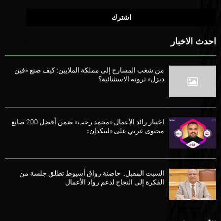
احدث الاخبار
من شغب المسارح إلى مملكة الملايين: كيف صنع «فين
ديزل» ثروته الاستثنائية؟
اختيار رائد الأعمال «محمد رجب» ضمن أفضل 200 صانع
محتوى عربي على «لينكدإن»
السبت المقبل.. حاضنة رواق أسيوط تطلق جلسة من
الفكرة إلى النجاح لدعم رواد الأعمال