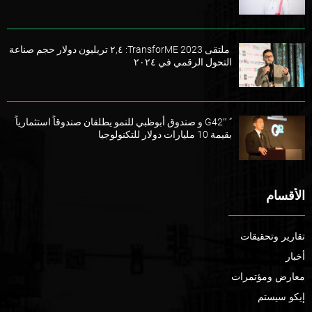
ملتقى TransforME 2023: ٢,٤ تريليون دولار حجم صناعة
التحول الرقمي في ٢٠٢٤
” G42″ و صندوق أبوظبي للنمو يطلقان صندوقاً استثمارياً
بقيمة 10 مليارات دولار للتكنولوجيا
الأقسام
تقارير وتحقيقات
أخبار
معارض ومؤتمرات
إيكو سيستم