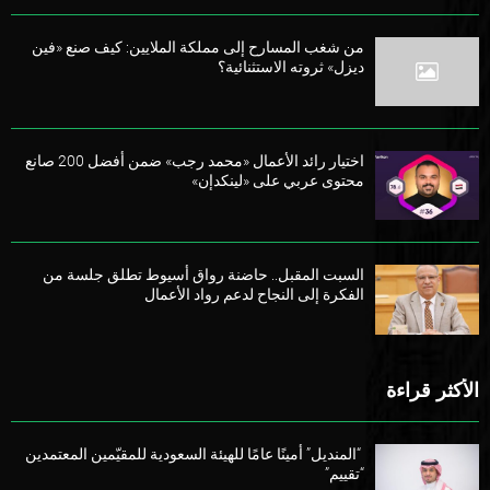
من شغب المسارح إلى مملكة الملايين: كيف صنع «فين
ديزل» ثروته الاستثنائية؟
اختيار رائد الأعمال «محمد رجب» ضمن أفضل 200 صانع
محتوى عربي على «لينكدإن»
السبت المقبل.. حاضنة رواق أسيوط تطلق جلسة من
الفكرة إلى النجاح لدعم رواد الأعمال
الأكثر قراءة
“المنديل” أمينًا عامًا للهيئة السعودية للمقيّمين المعتمدين
“تقييم”