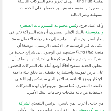
لمنصة Fund Hub، بهدف تعزيز دعم الشركات الناشئة
والصغيرة والمتوسطة، وتيسير حصولها على الخدمات
التمويلية وغير المالية.
وأكد عماد فرج، ر
ئيس مجموعة المشروعات الصغيرة
والمتوسطة
بالبنك الأهلي المصري، أن هذه الشراكة تأتي في
إطار استراتيجية البنك الرامية إلى دعم ريادة الأعمال ودمج
الكيانات غير الرسمية في الاقتصاد الرسمي، موضحًا أن
منصة
Fund Hub
ستسهم في الوصول إلى شرائح جديدة من
الشركات، وتقديم حلول مبتكرة تلبي احتياجاتها. وأضاف أن
التعاون الجديد سيفتح آفاقًا أوسع أمام تلك الشركات للحصول
على فرص تمويلية واستثمارية حقيقية، ما يخلق بيئة داعمة
للابتكار ويعزز التنافسية، الأمر الذي سينعكس إيجابًا على
الاقتصاد المصري. كما سيتيح البروتوكول لهذه الشركات
الاستفادة من باقة منتجات وخدمات البنك الأهلي.
من جانبه، أعرب أيمن ياسين، الرئيس التنفيذي
لشركة
بيزنس كوميونتي
، عن اعتزازه بالتعاون مع البنك الأهلي