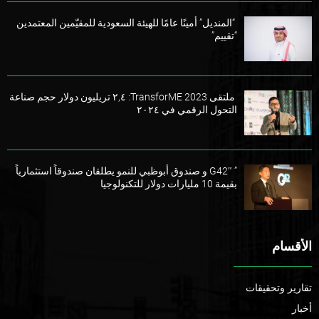
“المنديل” أمينًا عامًا للهيئة السعودية للمقيّمين المعتمدين
“تقييم”
ملتقى TransforME 2023: ٢,٤ تريليون دولار حجم صناعة
التحول الرقمي في ٢٠٢٤
” G42″ و صندوق أبوظبي للنمو يطلقان صندوقاً استثمارياً
بقيمة 10 مليارات دولار للتكنولوجيا
الأقسام
تقارير وتحقيقات
أخبار