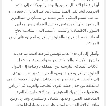
أبها و قطاع الأعمال بعسير بالتهنئة والتبريكات إلى خادم
الحرمين الشريفين الملك سلمان بن عبد العزيز آل سعود ، و
صاحب السمو الملكي الأمير محمد بن سلمان بن عبدالعزيز
آل سعود، ولي العهد رئيس مجلس الوزراء رئيس مجلس
الشؤون الاقتصادية والتنمية – أيدهما الله – بمناسبة نجاح
انعقاد القمم السعودية والخليجية والعربية الصينية على أرض
المملكة .
وأشار إلى أن هذه القمم تؤسس لمرحلة اقتصادية جديدة
بالشرق الأوسط والمنطقة العربية والخليجية من خلال
علاقات الصداقة التاريخية بين المملكة بالإضافة إلى الدول
الخليجية والعربية مع جمهورية الصين الشعبية مما سيؤدي
إلى تأسيس شراكة استراتيجية لإعادة التوازن الجيوستراتيجي
للمنطقة من خلال حشد القوى الخليجية والعربية في الرياض
وتناغمها مع الشريك الموثوق والقوة الاقتصادية العالمية
المتعاظمة الصين، وجذبها اقتصاديا واستثماريا وتجاريا، وفتح
نوافد العلاقة الجيوستراتيجية على مصراعيها، إيذانا بحقبة