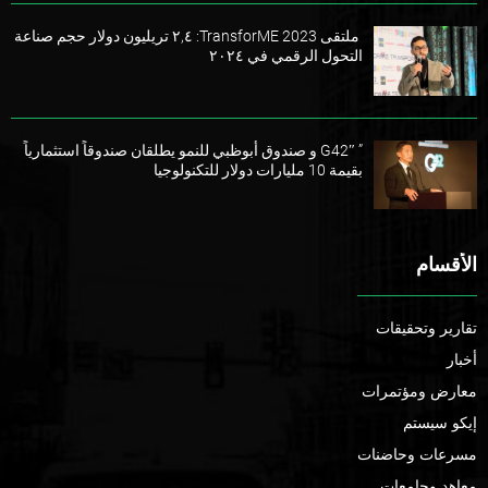
ملتقى TransforME 2023: ٢,٤ تريليون دولار حجم صناعة
التحول الرقمي في ٢٠٢٤
” G42″ و صندوق أبوظبي للنمو يطلقان صندوقاً استثمارياً
بقيمة 10 مليارات دولار للتكنولوجيا
الأقسام
تقارير وتحقيقات
أخبار
معارض ومؤتمرات
إيكو سيستم
مسرعات وحاضنات
معاهد وجامعات