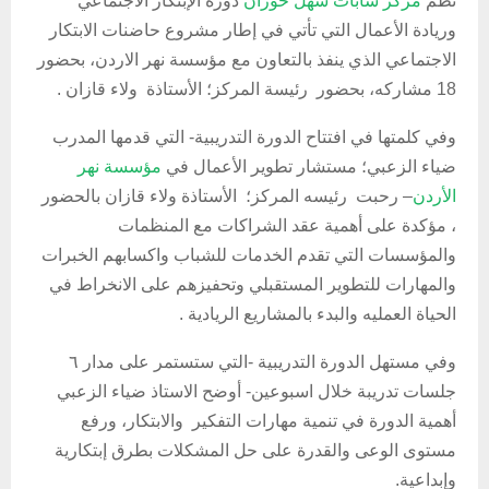
نظّم
مركز شابات سهل حوران
دورة الإبتكار الاجتماعي
وريادة الأعمال التي تأتي في إطار مشروع حاضنات الابتكار
الاجتماعي الذي ينفذ بالتعاون مع مؤسسة نهر الاردن، بحضور
18 مشاركه، بحضور رئيسة المركز؛ الأستاذة ولاء قازان .
وفي كلمتها في افتتاح الدورة التدريبية- التي قدمها المدرب
ضياء الزعبي؛ مستشار تطوير الأعمال في
مؤسسة نهر
الأردن
– رحبت رئيسه المركز؛ الأستاذة ولاء قازان بالحضور
، مؤكدة على أهمية عقد الشراكات مع المنظمات
والمؤسسات التي تقدم الخدمات للشباب واكسابهم الخبرات
والمهارات للتطوير المستقبلي وتحفيزهم على الانخراط في
الحياة العمليه والبدء بالمشاريع الريادية .
وفي مستهل الدورة التدريبية -التي ستستمر على مدار ٦
جلسات تدريبة خلال اسبوعين- أوضح الاستاذ ضياء الزعبي
أهمية الدورة في تنمية مهارات التفكير والابتكار، ورفع
مستوى الوعى والقدرة على حل المشكلات بطرق إبتكارية
وإبداعية.