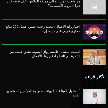
من شغب المسارح إلى مملكة الملايين: كيف صنع «فين
ديزل» ثروته الاستثنائية؟
اختيار رائد الأعمال «محمد رجب» ضمن أفضل 200 صانع
محتوى عربي على «لينكدإن»
السبت المقبل.. حاضنة رواق أسيوط تطلق جلسة من
الفكرة إلى النجاح لدعم رواد الأعمال
الأكثر قراءة
“المنديل” أمينًا عامًا للهيئة السعودية للمقيّمين المعتمدين
“تقييم”