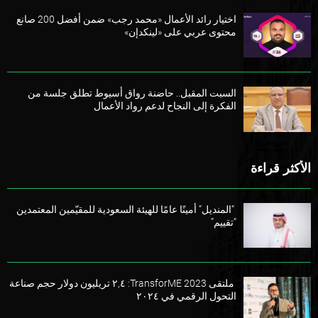
اختيار رائد الأعمال «محمد رجب» ضمن أفضل 200 صانع
محتوى عربي على «لينكدإن»
السبت المقبل.. حاضنة رواق أسيوط تطلق جلسة من
الفكرة إلى النجاح لدعم رواد الأعمال
الأكثر قراءة
“المنديل” أمينًا عامًا للهيئة السعودية للمقيّمين المعتمدين
“تقييم”
ملتقى TransforME 2023: ٢,٤ تريليون دولار حجم صناعة
التحول الرقمي في ٢٠٢٤