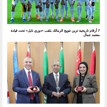
7 أرقام تاريخية تزين تتويج الزمالك بلقب «دوري نايل» تحت قيادة
معتمد جمال