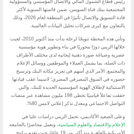
رئيس قطاع الشمول المالي والاتصال المؤسسي والمسؤولية
المجتمعية ببنك قناة السويس، ضمن قائمتها السنوية لأكثر
قادة التسويق والاتصال تأثيرًا في المنطقة لعام 2026، وذلك
بالتعاون مع كبرى شركات تحليل البيانات العالمية.
​وتأتي هذه المحطة تتويجًا لرحلة بدأت منذ أكتوبر 2010، لعبت
خلالها الزيني دورًا محوريًا في بناء وتطوير هوية مؤسسية
عصرية وصياغة صورة ذهنية إيجابية لدى مختلف الأطراف
ذات الصلة، بما يشمل العملاء والموظفين ووسائل الإعلام
والمجتمع، الأمر الذي أسهم في تعزيز مكانة البنك وترسيخ
حضوره في السوق المصرفي المصري؛ لاسيما عقب قيادتها
الاستثنائية لإطلاق الهوية المؤسسية الجديدة للبنك، والتي
حققت تفاعلاً قياسيًا تخطى 198 مليون مشاهدة عبر منصات
التواصل الاجتماعي ومعدل تذكر إعلاني لامس 80%.
​وعلى الصعيد الأكاديمي، تحمل الزيني دراسات عليا في
الإعلام والاقتصاد والعلوم السياسية
، وتعمل محاضرًا بالجامعة
الأمريكية بالقاهرة منذ أكثر من 19 عامًا، حيث تقدم برامج