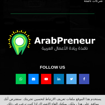
شركات ناشئة
FOLLOW US
يستخدم هذا الموقع ملفات تعريف الارتباط لتحسين تجربتك. سنفترض أنك
حقوق النشر محفوظة @2021 عرب برينور Arabpreneur.
موافق على هذا ، ولكن يمكنك إلغاء الاشتراك إذا كنت ترغب في ذلك.