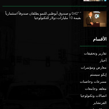
” G42″ و صندوق أبوظبي للنمو يطلقان صندوقاً استثمارياً
بقيمة 10 مليارات دولار للتكنولوجيا
الأقسام
تقارير وتحقيقات
أخبار
معارض ومؤتمرات
إيكو سيستم
مسرعات وحاضنات
معاهد وجامعات
اتصالات وتكنولوجيا
الفرنشايز