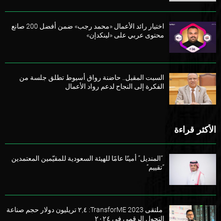
اختيار رائد الأعمال «محمد رجب» ضمن أفضل 200 صانع
محتوى عربي على «لينكدإن»
السبت المقبل.. حاضنة رواق أسيوط تطلق جلسة من
الفكرة إلى النجاح لدعم رواد الأعمال
الأكثر قراءة
“المنديل” أمينًا عامًا للهيئة السعودية للمقيّمين المعتمدين
“تقييم”
ملتقى TransforME 2023: ٢,٤ تريليون دولار حجم صناعة
التحول الرقمي في ٢٠٢٤