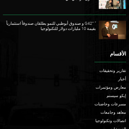
” G42″ و صندوق أبوظبي للنمو يطلقان صندوقاً استثمارياً
بقيمة 10 مليارات دولار للتكنولوجيا
الأقسام
تقارير وتحقيقات
أخبار
معارض ومؤتمرات
إيكو سيستم
مسرعات وحاضنات
معاهد وجامعات
اتصالات وتكنولوجيا
الفرنشايز