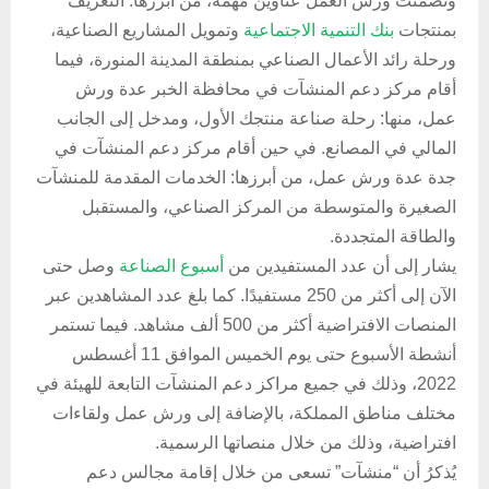
وتضمنت ورش العمل عناوين مهمة، من أبرزها: التعريف
بمنتجات
بنك التنمية الاجتماعية
وتمويل المشاريع الصناعية،
ورحلة رائد الأعمال الصناعي بمنطقة المدينة المنورة، فيما
أقام مركز دعم المنشآت في محافظة الخبر عدة ورش
عمل، منها: رحلة صناعة منتجك الأول، ومدخل إلى الجانب
المالي في المصانع. في حين أقام مركز دعم المنشآت في
جدة عدة ورش عمل، من أبرزها: الخدمات المقدمة للمنشآت
الصغيرة والمتوسطة من المركز الصناعي، والمستقبل
والطاقة المتجددة.
يشار إلى أن عدد المستفيدين من
أسبوع الصناعة
وصل حتى
الآن إلى أكثر من 250 مستفيدًا. كما بلغ عدد المشاهدين عبر
المنصات الافتراضية أكثر من 500 ألف مشاهد. فيما تستمر
أنشطة الأسبوع حتى يوم الخميس الموافق 11 أغسطس
2022، وذلك في جميع مراكز دعم المنشآت التابعة للهيئة في
مختلف مناطق المملكة، بالإضافة إلى ورش عمل ولقاءات
افتراضية، وذلك من خلال منصاتها الرسمية.
يُذكرُ أن “منشآت” تسعى من خلال إقامة مجالس دعم