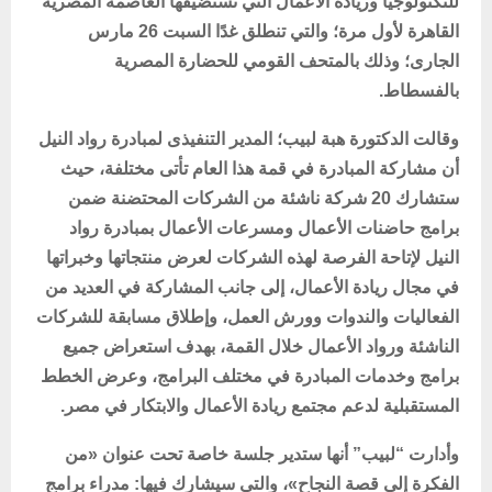
للتكنولوجيا وريادة الأعمال التي تستضيفها العاصمة المصرية
القاهرة لأول مرة؛ والتي تنطلق غدًا السبت 26 مارس
الجارى؛ وذلك بالمتحف القومي للحضارة المصرية
بالفسطاط.
وقالت الدكتورة هبة لبيب؛ المدير التنفيذى لمبادرة رواد النيل
أن مشاركة المبادرة في قمة هذا العام تأتى مختلفة، حيث
ستشارك 20 شركة ناشئة من الشركات المحتضنة ضمن
برامج حاضنات الأعمال ومسرعات الأعمال بمبادرة رواد
النيل لإتاحة الفرصة لهذه الشركات
لعرض منتجاتها وخبراتها
في مجال ريادة الأعمال،
إلى جانب المشاركة في العديد من
الفعاليات والندوات وورش العمل، وإطلاق مسابقة للشركات
الناشئة ورواد الأعمال خلال القمة، بهدف
استعراض جميع
برامج وخدمات المبادرة في مختلف البرامج، وعرض الخطط
المستقبلية لدعم مجتمع ريادة الأعمال والابتكار في مصر.
وأدارت “لبيب” أنها ستدير جلسة خاصة تحت عنوان «من
الفكرة إلى قصة النجاح»، والتي سيشارك فيها: مدراء برامج