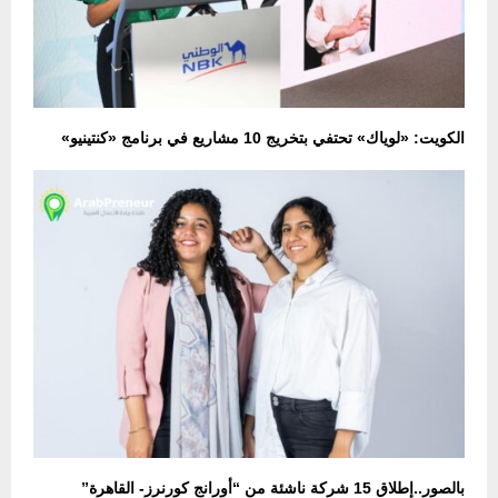
الكويت: «لوياك» تحتفي بتخريج 10 مشاريع في برنامج «كنتينيو»
بالصور..إطلاق 15 شركة ناشئة من “أورانج كورنرز- القاهرة”