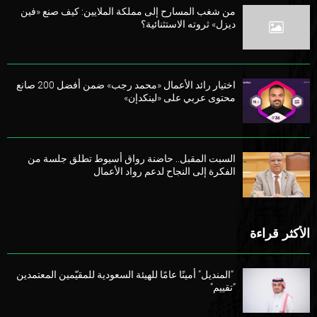
من شغب المسارح إلى مملكة الملايين: كيف صنع «فين
ديزل» ثروته الاستثنائية؟
اختيار رائد الأعمال «محمد رجب» ضمن أفضل 200 صانع
محتوى عربي على «لينكدإن»
السبت المقبل.. حاضنة رواق أسيوط تطلق جلسة من
الفكرة إلى النجاح لدعم رواد الأعمال
الأكثر قراءة
“المنديل” أمينًا عامًا للهيئة السعودية للمقيّمين المعتمدين
“تقييم”