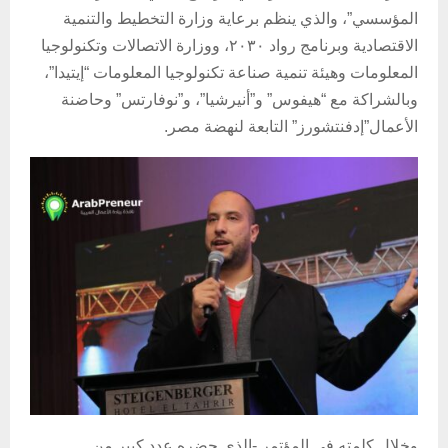
المؤسسي”، والذي ينظم برعاية وزارة التخطيط والتنمية
الاقتصادية وبرنامج رواد ٢٠٣٠، ووزارة الاتصالات وتكنولوجيا
المعلومات وهيئة تنمية صناعة تكنولوجيا المعلومات “إيتيدا”،
وبالشراكة مع “هيفوس” و”أنيرشيا”، و”نوفارتس” وحاضنة
الأعمال”إدفنتشورز” التابعة لنهضة مصر.
وخلال كلمته في المؤتمر -الذي حضره عدد كبير من