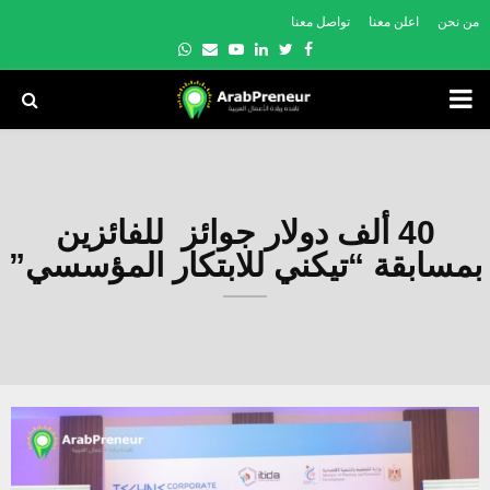
من نحن
اعلن معنا
تواصل معنا
Whatsapp
Email
Youtube
Linkedin
Twitter
Facebook
PRIMARY
MENU
40 ألف دولار جوائز للفائزين
بمسابقة “تيكني للابتكار المؤسسي”