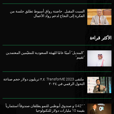
السبت المقبل.. حاضنة رواق أسيوط تطلق جلسة من
الفكرة إلى النجاح لدعم رواد الأعمال
الأكثر قراءة
“المنديل” أمينًا عامًا للهيئة السعودية للمقيّمين المعتمدين
“تقييم”
ملتقى TransforME 2023: ٢,٤ تريليون دولار حجم صناعة
التحول الرقمي في ٢٠٢٤
” G42″ و صندوق أبوظبي للنمو يطلقان صندوقاً استثمارياً
بقيمة 10 مليارات دولار للتكنولوجيا