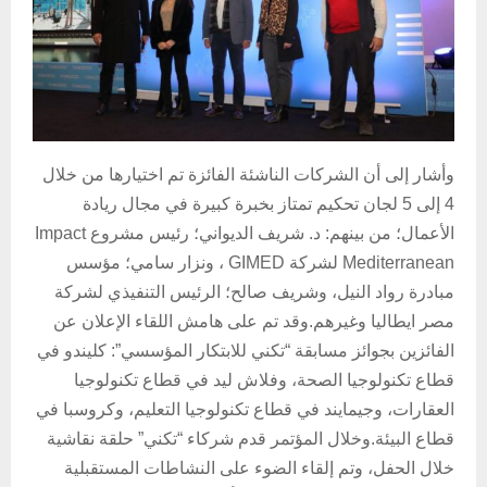
وأشار إلى أن الشركات الناشئة الفائزة تم اختيارها من خلال
4 إلى 5 لجان تحكيم تمتاز بخبرة كبيرة في مجال ريادة
الأعمال؛ من بينهم: د. شريف الديواني؛ رئيس مشروع Impact
Mediterranean لشركة GIMED ، ونزار سامي؛ مؤسس
مبادرة رواد النيل، وشريف صالح؛ الرئيس التنفيذي لشركة
مصر ايطاليا وغيرهم.وقد تم على هامش اللقاء الإعلان عن
الفائزين بجوائز مسابقة “تكني للابتكار المؤسسي”: كليندو في
قطاع تكنولوجيا الصحة، وفلاش ليد في قطاع تكنولوجيا
العقارات، وجيمايند في قطاع تكنولوجيا التعليم، وكروسبا في
قطاع البيئة.وخلال المؤتمر قدم شركاء “تكني” حلقة نقاشية
خلال الحفل، وتم إلقاء الضوء على النشاطات المستقبلية