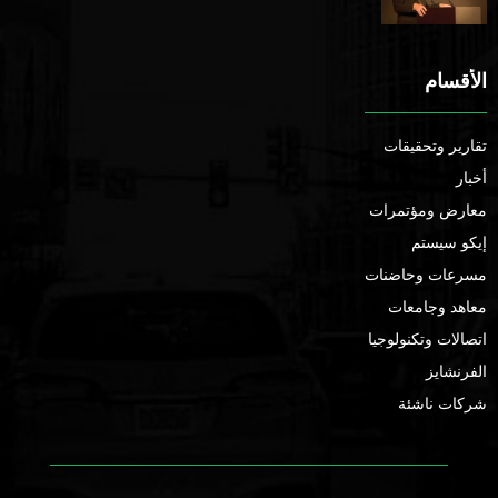
الأقسام
تقارير وتحقيقات
أخبار
معارض ومؤتمرات
إيكو سيستم
مسرعات وحاضنات
معاهد وجامعات
اتصالات وتكنولوجيا
الفرنشايز
شركات ناشئة