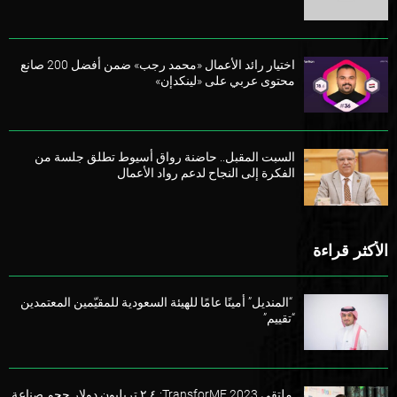
اختيار رائد الأعمال «محمد رجب» ضمن أفضل 200 صانع
محتوى عربي على «لينكدإن»
السبت المقبل.. حاضنة رواق أسيوط تطلق جلسة من
الفكرة إلى النجاح لدعم رواد الأعمال
الأكثر قراءة
“المنديل” أمينًا عامًا للهيئة السعودية للمقيّمين المعتمدين
“تقييم”
ملتقى TransforME 2023: ٢,٤ تريليون دولار حجم صناعة