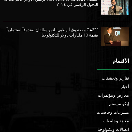
التحول الرقمي في ٢٠٢٤
” G42″ و صندوق أبوظبي للنمو يطلقان صندوقاً استثمارياً
بقيمة 10 مليارات دولار للتكنولوجيا
الأقسام
تقارير وتحقيقات
أخبار
معارض ومؤتمرات
إيكو سيستم
مسرعات وحاضنات
معاهد وجامعات
اتصالات وتكنولوجيا