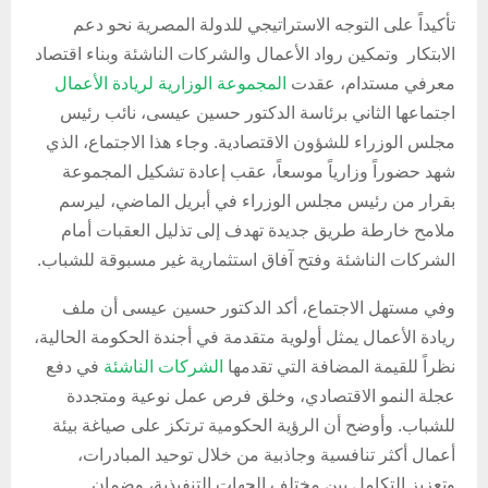
تأكيداً على التوجه الاستراتيجي للدولة المصرية نحو دعم
الابتكار وتمكين رواد الأعمال والشركات الناشئة وبناء اقتصاد
معرفي مستدام، عقدت
المجموعة الوزارية لريادة الأعمال
اجتماعها الثاني برئاسة الدكتور حسين عيسى، نائب رئيس
مجلس الوزراء للشؤون الاقتصادية. وجاء هذا الاجتماع، الذي
شهد حضوراً وزارياً موسعاً، عقب إعادة تشكيل المجموعة
بقرار من رئيس مجلس الوزراء في أبريل الماضي، ليرسم
ملامح خارطة طريق جديدة تهدف إلى تذليل العقبات أمام
الشركات الناشئة وفتح آفاق استثمارية غير مسبوقة للشباب.
وفي مستهل الاجتماع، أكد الدكتور حسين عيسى أن ملف
ريادة الأعمال يمثل أولوية متقدمة في أجندة الحكومة الحالية،
نظراً للقيمة المضافة التي تقدمها
الشركات الناشئة
في دفع
عجلة النمو الاقتصادي، وخلق فرص عمل نوعية ومتجددة
للشباب. وأوضح أن الرؤية الحكومية ترتكز على صياغة بيئة
أعمال أكثر تنافسية وجاذبية من خلال توحيد المبادرات،
وتعزيز التكامل بين مختلف الجهات التنفيذية، وضمان