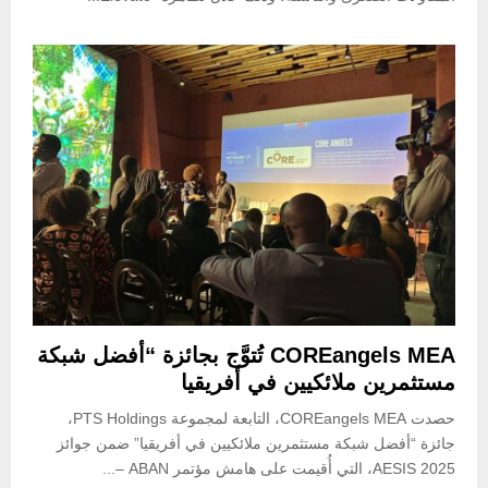
COREangels MEA تُتوَّج بجائزة “أفضل شبكة
مستثمرين ملائكيين في أفريقيا
حصدت COREangels MEA، التابعة لمجموعة PTS Holdings،
جائزة “أفضل شبكة مستثمرين ملائكيين في أفريقيا” ضمن جوائز
AESIS 2025، التي أُقيمت على هامش مؤتمر ABAN –...