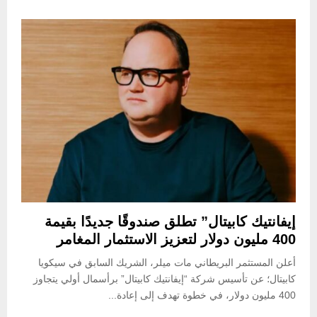
إيفانتيك كابيتال” تطلق صندوقًا جديدًا بقيمة
400 مليون دولار لتعزيز الاستثمار المغامر
أعلن المستثمر البريطاني مات ميلر، الشريك السابق في سيكويا
كابيتال؛ عن تأسيس شركة “إيفانتيك كابيتال” برأسمال أولي يتجاوز
400 مليون دولار، في خطوة تهدف إلى إعادة...