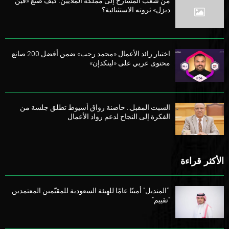
من شغب المسارح إلى مملكة الملايين: كيف صنع «فين
ديزل» ثروته الاستثنائية؟
اختيار رائد الأعمال «محمد رجب» ضمن أفضل 200 صانع
محتوى عربي على «لينكدإن»
السبت المقبل.. حاضنة رواق أسيوط تطلق جلسة من
الفكرة إلى النجاح لدعم رواد الأعمال
الأكثر قراءة
“المنديل” أمينًا عامًا للهيئة السعودية للمقيّمين المعتمدين
“تقييم”