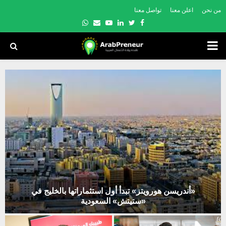
من نحن
اعلن معنا
تواصل معنا
Whatsapp
Email
Youtube
Linkedin
Twitter
Facebook
PRIMARY
MENU
«أندريسن هورويتز» تبدأ أول استثماراتها بالخليج في
«ستيتش» السعودية
«