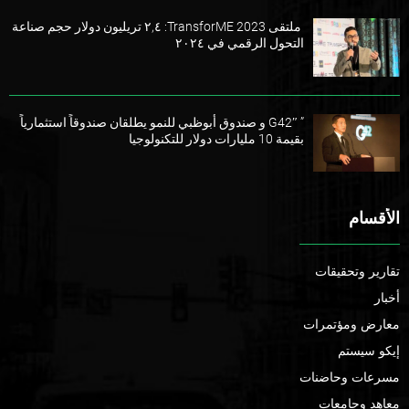
ملتقى TransforME 2023: ٢,٤ تريليون دولار حجم صناعة
التحول الرقمي في ٢٠٢٤
” G42″ و صندوق أبوظبي للنمو يطلقان صندوقاً استثمارياً
بقيمة 10 مليارات دولار للتكنولوجيا
الأقسام
تقارير وتحقيقات
أخبار
معارض ومؤتمرات
إيكو سيستم
مسرعات وحاضنات
معاهد وجامعات