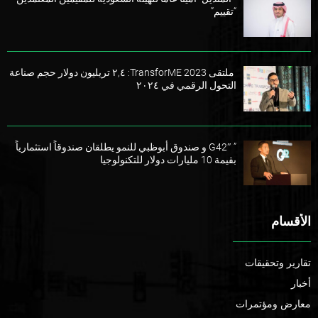
“تقييم”
ملتقى TransforME 2023: ٢,٤ تريليون دولار حجم صناعة
التحول الرقمي في ٢٠٢٤
” G42″ و صندوق أبوظبي للنمو يطلقان صندوقاً استثمارياً
بقيمة 10 مليارات دولار للتكنولوجيا
الأقسام
تقارير وتحقيقات
أخبار
معارض ومؤتمرات