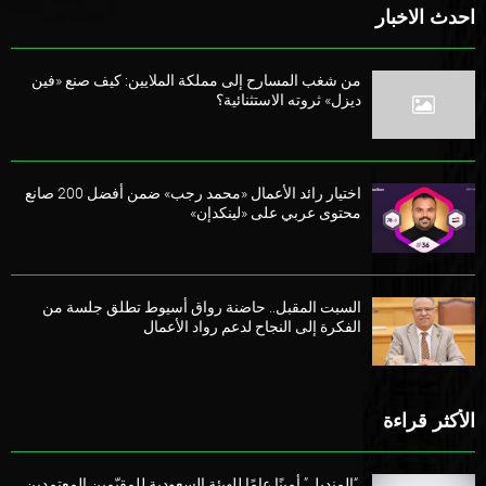
احدث الاخبار
من شغب المسارح إلى مملكة الملايين: كيف صنع «فين
ديزل» ثروته الاستثنائية؟
اختيار رائد الأعمال «محمد رجب» ضمن أفضل 200 صانع
محتوى عربي على «لينكدإن»
السبت المقبل.. حاضنة رواق أسيوط تطلق جلسة من
الفكرة إلى النجاح لدعم رواد الأعمال
الأكثر قراءة
“المنديل” أمينًا عامًا للهيئة السعودية للمقيّمين المعتمدين