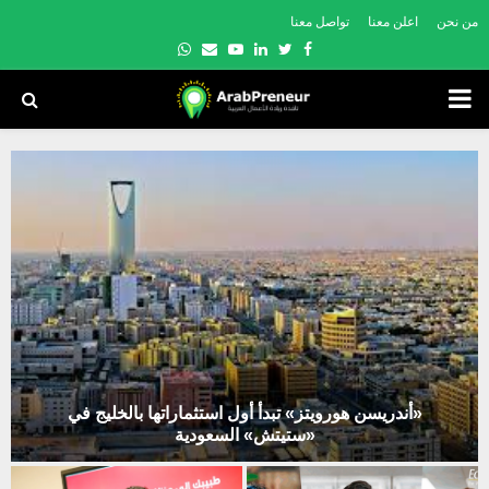
من نحن
اعلن معنا
تواصل معنا
Whatsapp
Email
Youtube
Linkedin
Twitter
Facebook
PRIMARY
MENU
«أندريسن هورويتز» تبدأ أول استثماراتها بالخليج في
«ستيتش» السعودية
«