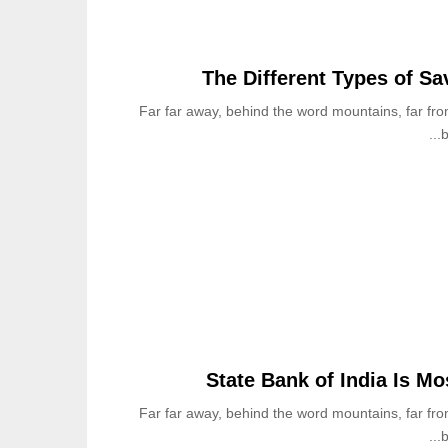
ل
ت
ن
The Different Types of S
م
ي
Far far away, behind the word mountains, far fro
ة
b
ا
ل
ا
ج
ت
م
ا
ع
ي
ة
و
ج
State Bank of India Is Mo
ا
Far far away, behind the word mountains, far fro
م
ع
b