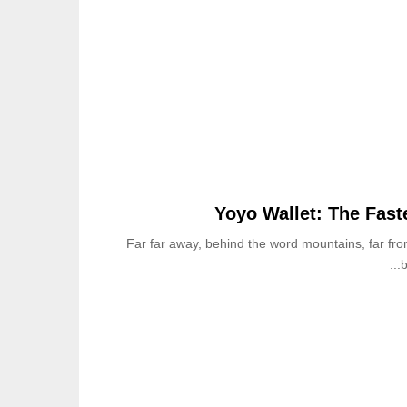
ة
ا
ل
م
ل
ك
س
ع
و
د
ي
Yoyo Wallet: The Fast
و
ق
Far far away, behind the word mountains, far fro
ع
b
ا
ن
ا
ت
ف
ا
ق