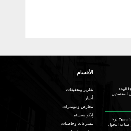
ي
ة
ت
م
و
ي
ل
ب
ح
د
ي
ص
الأقسام
ل
ل
ـ
ا للهيئة
تقارير وتحقيقات
1
ن المعتمدين
أخبار
0
0
معارض ومؤتمرات
أ
إيكو سيستم
ل
ملتقى TransforME 2023: ٢,٤
ف
مسرعات وحاضنات
 صناعة التحول
ر