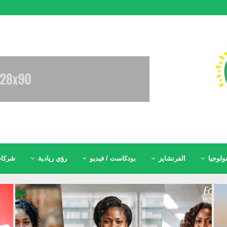
ولوجيا
الفرنشايز
بودكاست / فيديو
رؤي ريادية
شركات