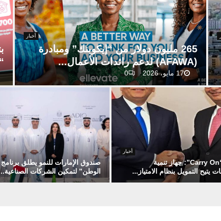
أخبار
265 مليون دولار من “إيكوبنك” ومبادرة
ب
(AFAWA) لدعم رائدات الأعمال...
“EEYES” يُمكّن رواد الأعما
17 مايو، 2026
0
2
ب
6
ت
5
م
م
و
ل
ي
ي
ل
و
م
أخبار
ن
سلسلة “Carry On”: جهاز تنمية
ن
صندوق الإمارات للنمو يطلق برنامج “
 يتيح التمويل بنظام الامتياز...
الوطن” لتمكين الشركات الصناعية...
د
ا
و
ل
ص
ل
ب
ن
ا
ن
د
ر
ك
و