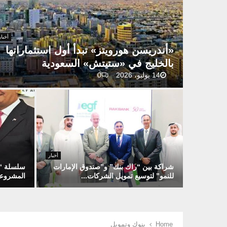
أخبار
«أندريسن هورويتز» تبدأ أول استثماراتها
بالخليج في «ستيتش» السعودية
14 يوليو، 2026
0
«
أ
ن
د
ر
ي
س
أخبار
ن
شراكة بين “راك بنك” و”صندوق الإمارات
للنمو” لتوسيع تمويل الشركات...
المشروعات
ه
و
ش
س
ر
ر
ل
و
ا
س
ي
ك
ل
Home
بنوك وتمويل