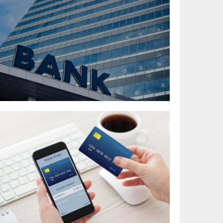
إ
ل
ا
م
م
ل
ا
ش
خ
ر
ر
ل
ا
و
ي
ت
ع
ج
ل
ا
ف
ل
ت
ي
ن
ي
«
م
ت
س
و
ي
ت
”
ح
ي
ل
ا
ت
ت
ل
ش
و
ت
»
س
م
ا
ي
و
ل
ع
ي
س
ت
ل
ع
م
ب
و
و
ن
د