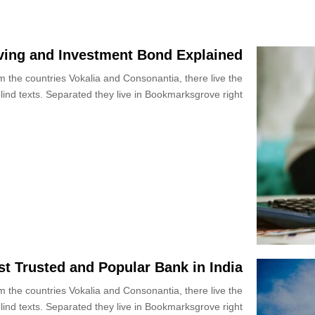
م
ا
ق
ن
ل
ا
“
أ
ل
إ
ف
aving and Investment Bond Explained
إ
ي
ر
م
m the countries Vokalia and Consonantia, there live the
ك
ي
ا
و
ق
lind texts. Separated they live in Bookmarksgrove right...
ر
ب
ي
ا
ن
ل
ت
ك
ل
ل
”
ت
ل
و
ن
ن
م
م
م
ب
ي
و
ا
ة
ي
د
.
ط
ر
.
ل
ة
م
ق
st Trusted and Popular Bank in India
(
ش
ب
A
ر
m the countries Vokalia and Consonantia, there live the
ر
F
و
ن
lind texts. Separated they live in Bookmarksgrove right...
A
ع