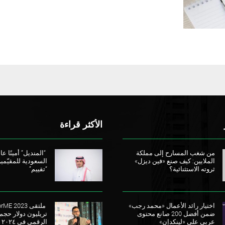
ل
ي
ل
ش
أ
ا
ر
ف
ل
ك
ر
ش
ا
ي
ب
ت
ق
ا
ا
ي
ب
ل
ا
ف
ص
ي
ن
ل
ا
ي
ع
ب
الأكثر قراءة
ي
ي
ة
ا
ا
من شغب المسارح إلى مملكة
“المنديل” أمينًا عامً
ل
الملايين: كيف صنع «فين ديزل»
السعودية للمقيّمي
ن
ثروته الاستثنائية؟
“تقييم”
ا
ش
ئ
اختيار رائد الأعمال «محمد رجب»
ة
ضمن أفضل 200 صانع محتوى
تريليون دولار حجم
عربي على «لينكدإن»
الرقمي في ٢٠٢٤