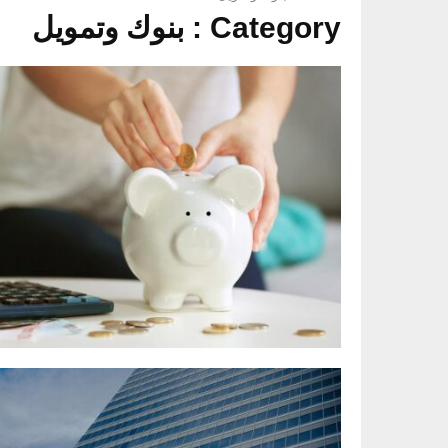
ت
ة
ة
Category : بنوك وتمويل
ز
ب
“
»
ي
C
ت
ن
a
ب
r
“
د
ر
r
أ
ا
y
أ
ك
O
و
ب
n
ل
ن
”
ا
ك
:
س
”
ج
ت
و
ه
ث
”
ا
م
ص
ز
ا
ن
ت
ر
د
ن
ا
و
م
ت
ق
ي
ه
ا
ة
ا
ل
ا
ب