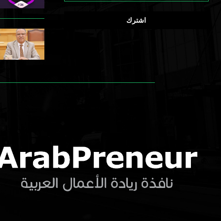
س
ح
ط
ا
ة
ف
ظ
ا
ت