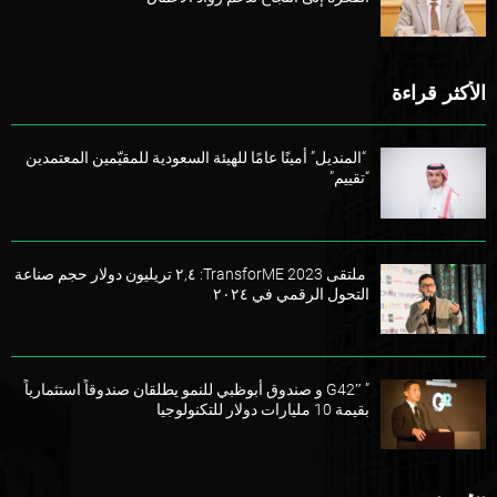
الأكثر قراءة
“المنديل” أمينًا عامًا للهيئة السعودية للمقيّمين المعتمدين
“تقييم”
ملتقى TransforME 2023: ٢,٤ تريليون دولار حجم صناعة
التحول الرقمي في ٢٠٢٤
” G42″ و صندوق أبوظبي للنمو يطلقان صندوقاً استثمارياً
بقيمة 10 مليارات دولار للتكنولوجيا