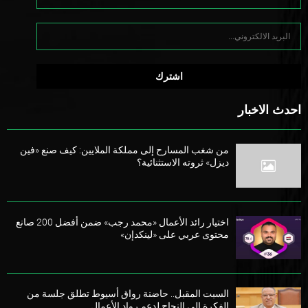
احدث الاخبار
من شغب المسارح إلى مملكة الملايين: كيف صنع «فين
ديزل» ثروته الاستثنائية؟
اختيار رائد الأعمال «محمد رجب» ضمن أفضل 200 صانع
محتوى عربي على «لينكدإن»
السبت المقبل.. حاضنة رواق أسيوط تطلق جلسة من
الفكرة إلى النجاح لدعم رواد الأعمال