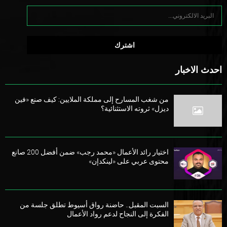
احدث الاخبار
من شغب المسارح إلى مملكة الملايين: كيف صنع «فين
ديزل» ثروته الاستثنائية؟
اختيار رائد الأعمال «محمد رجب» ضمن أفضل 200 صانع
محتوى عربي على «لينكدإن»
السبت المقبل.. حاضنة رواق أسيوط تطلق جلسة من
الفكرة إلى النجاح لدعم رواد الأعمال