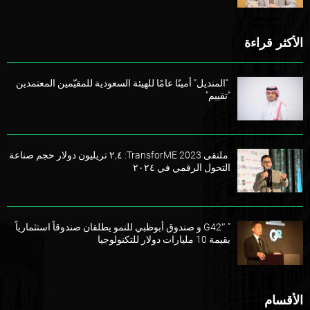
الأكثر قراءة
“المنديل” أمينًا عامًا للهيئة السعودية للمقيّمين المعتمدين
“تقييم”
ملتقى TransforME 2023: ٢,٤ تريليون دولار حجم صناعة
التحول الرقمي في ٢٠٢٤
” G42″ و صندوق أبوظبي للنمو يطلقان صندوقاً استثمارياً
بقيمة 10 مليارات دولار للتكنولوجيا
الأقسام