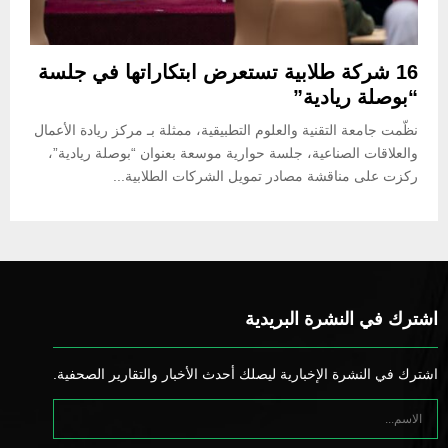
16 شركة طلابية تستعرض ابتكاراتها في جلسة
“بوصلة ريادية”
نظّمت جامعة التقنية والعلوم التطبيقية، ممثلة بـ مركز ريادة الأعمال
والعلاقات الصناعية، جلسة حوارية موسعة بعنوان “بوصلة ريادية”،
ركزت على مناقشة مصادر تمويل الشركات الطلابية...
اشترك في النشرة البريدية
اشترك في النشرة الإخبارية ليصلك أحدث الأخبار والتقارير الصحفية.