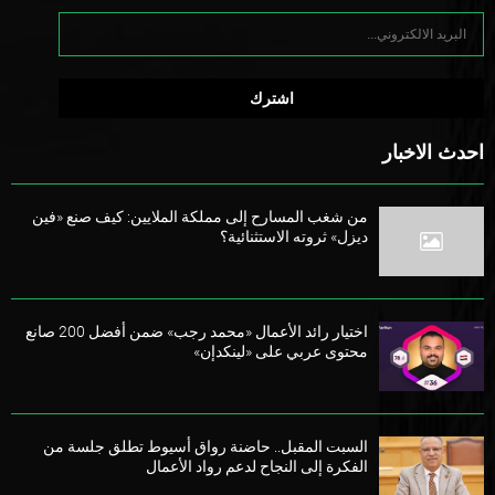
احدث الاخبار
من شغب المسارح إلى مملكة الملايين: كيف صنع «فين
ديزل» ثروته الاستثنائية؟
اختيار رائد الأعمال «محمد رجب» ضمن أفضل 200 صانع
محتوى عربي على «لينكدإن»
السبت المقبل.. حاضنة رواق أسيوط تطلق جلسة من
الفكرة إلى النجاح لدعم رواد الأعمال