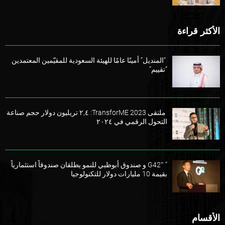
الأكثر قراءة
“المنديل” أمينًا عامًا للهيئة السعودية للمقيّمين المعتمدين
“تقييم”
ملتقى TransforME 2023: ٢,٤ تريليون دولار حجم صناعة
التحول الرقمي في ٢٠٢٤
” G42″ و صندوق أبوظبي للنمو يطلقان صندوقاً استثمارياً
بقيمة 10 مليارات دولار للتكنولوجيا
الأقسام