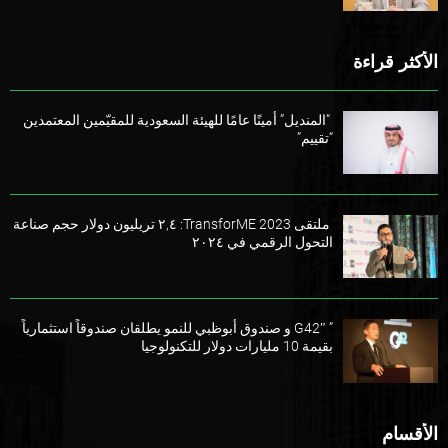
الأكثر قراءة
“المنديل” أمينًا عامًا للهيئة السعودية للمقيّمين المعتمدين
“تقييم”
ملتقى TransforME 2023: ٢,٤ تريليون دولار حجم صناعة
التحول الرقمي في ٢٠٢٤
” G42″ و صندوق أبوظبي للنمو يطلقان صندوقاً استثمارياً
بقيمة 10 مليارات دولار للتكنولوجيا
الأقسام