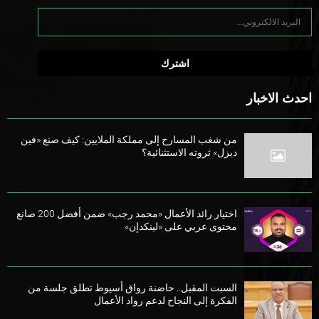
احدث الاخبار
من شغب المسارح إلى مملكة الملايين: كيف صنع «فين
ديزل» ثروته الاستثنائية؟
اختيار رائد الأعمال «محمد رجب» ضمن أفضل 200 صانع
محتوى عربي على «لينكدإن»
السبت المقبل.. حاضنة رواق أسيوط تطلق جلسة من
الفكرة إلى النجاح لدعم رواد الأعمال