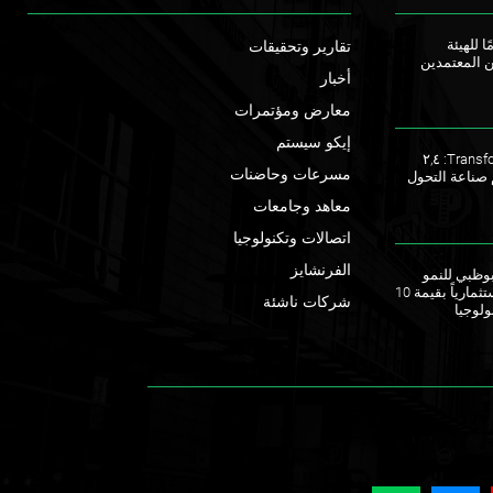
ا للهيئة
تقارير وتحقيقات
ن المعتمدين
أخبار
معارض ومؤتمرات
إيكو سيستم
ملتقى TransforME 2023: ٢,٤
مسرعات وحاضنات
 صناعة التحول
معاهد وجامعات
اتصالات وتكنولوجيا
الفرنشايز
ق أبوظبي للنمو
يطلقان صندوقاً استثمارياً بقيمة 10
شركات ناشئة
ولوجيا