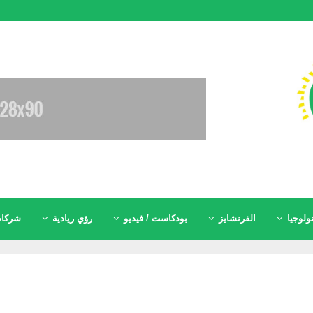
ولوجيا
الفرنشايز
بودكاست / فيديو
رؤي ريادية
شركات