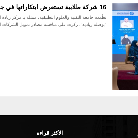
16 شركة طلابية تستعرض ابتكاراتها في جلسة “بوصلة ريادية”
نظّمت جامعة التقنية والعلوم التطبيقية، ممثلة بـ مركز ريادة
“بوصلة ريادية”، ركزت على مناقشة مصادر تمويل الشركات الط
الأكثر قراءة