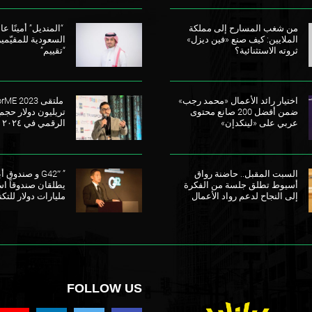
من شغب المسارح إلى مملكة
“المنديل” أمينًا عامً
الملايين: كيف صنع «فين ديزل»
السعودية للمقيّمي
ثروته الاستثنائية؟
“تقييم”
اختيار رائد الأعمال «محمد رجب»
ضمن أفضل 200 صانع محتوى
تريليون دولار حجم
عربي على «لينكدإن»
الرقمي في ٢٠٢٤
السبت المقبل.. حاضنة رواق
” G42″ و صندو
أسيوط تطلق جلسة من الفكرة
إلى النجاح لدعم رواد الأعمال
مليارات دولار للتكن
FOLLOW US