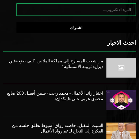
احدث الاخبار
من شغب المسارح إلى مملكة الملايين: كيف صنع «فين
ديزل» ثروته الاستثنائية؟
اختيار رائد الأعمال «محمد رجب» ضمن أفضل 200 صانع
محتوى عربي على «لينكدإن»
السبت المقبل.. حاضنة رواق أسيوط تطلق جلسة من
الفكرة إلى النجاح لدعم رواد الأعمال