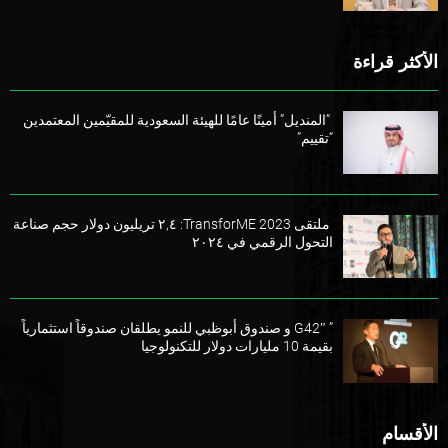
الأكثر قراءة
“المنديل” أمينًا عامًا للهيئة السعودية للمقيّمين المعتمدين
“تقييم”
ملتقى TransforME 2023: ٢,٤ تريليون دولار حجم صناعة
التحول الرقمي في ٢٠٢٤
” G42″ و صندوق أبوظبي للنمو يطلقان صندوقاً استثمارياً
بقيمة 10 مليارات دولار للتكنولوجيا
الأقسام