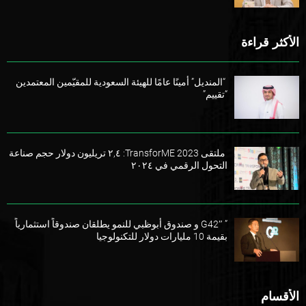
الأكثر قراءة
“المنديل” أمينًا عامًا للهيئة السعودية للمقيّمين المعتمدين
“تقييم”
ملتقى TransforME 2023: ٢,٤ تريليون دولار حجم صناعة
التحول الرقمي في ٢٠٢٤
” G42″ و صندوق أبوظبي للنمو يطلقان صندوقاً استثمارياً
بقيمة 10 مليارات دولار للتكنولوجيا
الأقسام