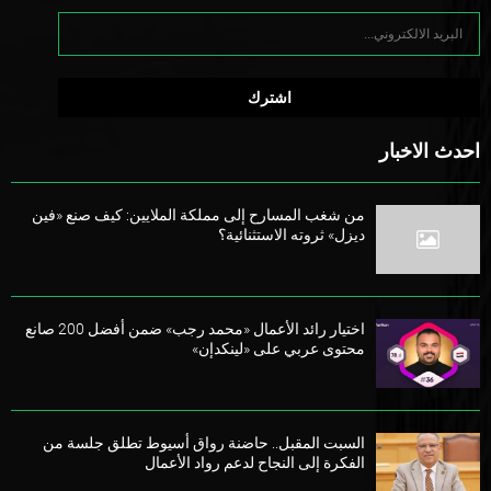
احدث الاخبار
من شغب المسارح إلى مملكة الملايين: كيف صنع «فين
ديزل» ثروته الاستثنائية؟
اختيار رائد الأعمال «محمد رجب» ضمن أفضل 200 صانع
محتوى عربي على «لينكدإن»
السبت المقبل.. حاضنة رواق أسيوط تطلق جلسة من
الفكرة إلى النجاح لدعم رواد الأعمال