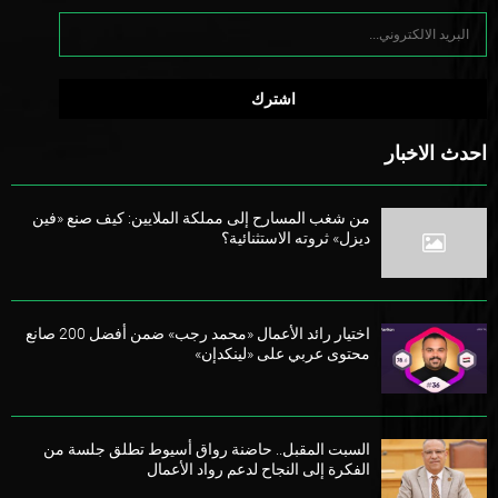
احدث الاخبار
من شغب المسارح إلى مملكة الملايين: كيف صنع «فين
ديزل» ثروته الاستثنائية؟
اختيار رائد الأعمال «محمد رجب» ضمن أفضل 200 صانع
محتوى عربي على «لينكدإن»
السبت المقبل.. حاضنة رواق أسيوط تطلق جلسة من
الفكرة إلى النجاح لدعم رواد الأعمال