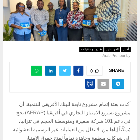
أخبار
الفرنشايز
تقارير وتحقيقات
Arab Preneur
by
SHARE
0
أكدت بعثة إتمام مشروع تابعة للبنك الأفريقي للتنمية، أن
مشروع تسريع الامتياز التجاري في أفريقيا (AFRAP) نجح
في دعم 101 شركة صغيرة ومتوسطة الحجم في تنزانيا،
مُمكّناً إياها من الانتقال من العمليات غير الرسمية العشوائية
إلى شركات منظمة وجاهزة تماماً لمنح حقوق الامتياز