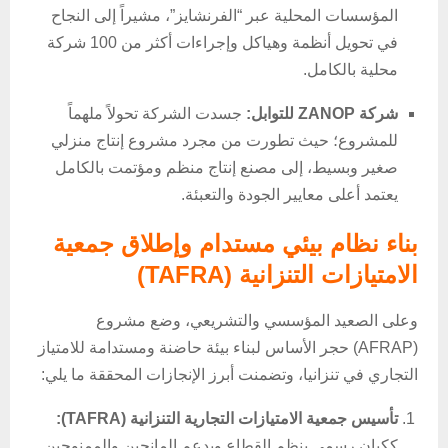
المؤسسات المحلية عبر “الفرنشايز”، مشيراً إلى النجاح
في تحويل أنظمة وهياكل وإجراءات أكثر من 100 شركة
محلية بالكامل.
شركة ZANOP للتوابل:
جسدت الشركة تحولاً ملهماً
للمشروع؛ حيث تطورت من مجرد مشروع إنتاج منزلي
صغير وبسيط، إلى مصنع إنتاج منظم ومؤتمت بالكامل
يعتمد أعلى معايير الجودة والتعبئة.
بناء نظام بيئي مستدام وإطلاق جمعية
الامتيازات التنزانية (TAFRA)
وعلى الصعيد المؤسسي والتشريعي، وضع مشروع
(AFRAP) حجر الأساس لبناء بيئة حاضنة ومستدامة للامتياز
التجاري في تنزانيا، وتضمنت أبرز الإنجازات المحققة ما يلي:
تأسيس جمعية الامتيازات التجارية التنزانية (TAFRA):
ككيان رسمي ينظم القطاع ويدعم المانحين والممنوحين.