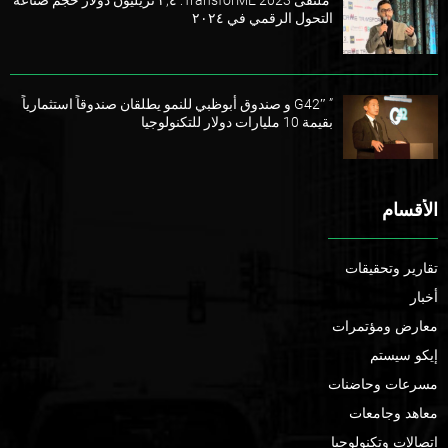
ملتقى TransforME 2023: ٢,٤ تريليون دولار حجم صناعة
التحول الرقمي في ٢٠٢٤
” G42″ و صندوق أبوظبي للنمو يطلقان صندوقاً استثمارياً
بقيمة 10 مليارات دولار للتكنولوجيا
الأقسام
تقارير وتحقيقات
أخبار
معارض ومؤتمرات
إيكو سيستم
مسرعات وحاضنات
معاهد وجامعات
اتصالات وتكنولوجيا