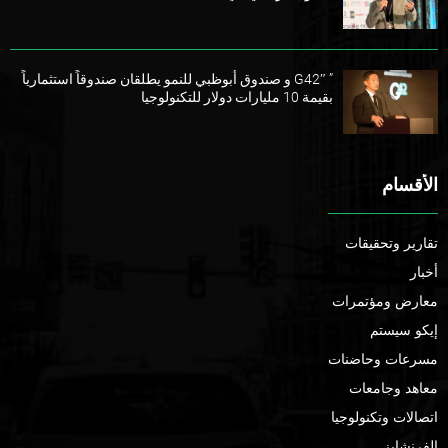
” G42″ و صندوق أبوظبي للنمو يطلقان صندوقاً استثمارياً
بقيمة 10 مليارات دولار للتكنولوجيا
الأقسام
تقارير وتحقيقات
أخبار
معارض ومؤتمرات
إيكو سيستم
مسرعات وحاضنات
معاهد وجامعات
اتصالات وتكنولوجيا
الفرنشايز