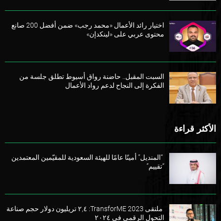
اختيار رائد الأعمال «محمد رجب» ضمن أفضل 200 صانع
محتوى عربي على «لينكدإن»
السبت المقبل.. حاضنة رواق أسيوط تطلق جلسة من
الفكرة إلى النجاح لدعم رواد الأعمال
الأكثر قراءة
“المنديل” أمينًا عامًا للهيئة السعودية للمقيّمين المعتمدين
“تقييم”
ملتقى TransforME 2023: ٢,٤ تريليون دولار حجم صناعة
التحول الرقمي في ٢٠٢٤