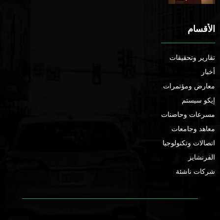
الأقسام
تقارير وتحقيقات
أخبار
معارض ومؤتمرات
إيكو سيستم
مسرعات وحاضنات
معاهد وجامعات
اتصالات وتكنولوجيا
الفرنشايز
شركات ناشئة