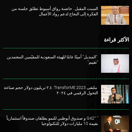
السبت المقبل.. حاضنة رواق أسيوط تطلق جلسة من
الفكرة إلى النجاح لدعم رواد الأعمال
الأكثر قراءة
“المنديل” أمينًا عامًا للهيئة السعودية للمقيّمين المعتمدين
“تقييم”
ملتقى TransforME 2023: ٢,٤ تريليون دولار حجم صناعة
التحول الرقمي في ٢٠٢٤
” G42″ و صندوق أبوظبي للنمو يطلقان صندوقاً استثمارياً
بقيمة 10 مليارات دولار للتكنولوجيا