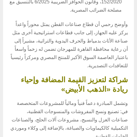
152/2020، وقانون الحوافز الضريبية 6/2025 بالتنسيق مع
مصلحة الضرائب المصرية.
وأوضح رحمي أن قطاع صناعات القطن يمثل محوراً واعداً
يركز عليه الجهاز، إلى جانب قطاعات استراتيجية أخرى مثل
صناعة الأثاث بدمياط والحرف اليدوية والتراثية، مشيراً إلى
أن رعاية محافظة القاهرة للمهرجان تضمن له زخماً واسعاً
باعتبار العاصمة السوق الأكبر للمنتج المصري ومركزاً رئيسياً
للتعاقدات التصديرية.
شراكة لتعزيز القيمة المضافة وإحياء
ريادة «الذهب الأبيض»
وتشمل المبادرة دعماً فنياً ومالياً للمشروعات المتخصصة
في: تصنيع ونسج المفروشات والمنسوجات القطنية،
صناعات الغزل والنسيج، مشروعات آلات الحلج، والصناعات
التكميلية كالكيماويات والصباغة، بالإضافة إلى وكلاء وموردي
الخامات القطنية.