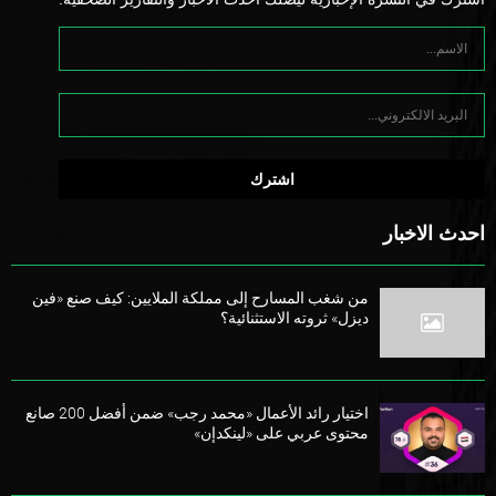
احدث الاخبار
من شغب المسارح إلى مملكة الملايين: كيف صنع «فين
ديزل» ثروته الاستثنائية؟
اختيار رائد الأعمال «محمد رجب» ضمن أفضل 200 صانع
محتوى عربي على «لينكدإن»