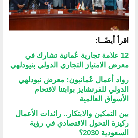
اقرأ أيضًــا:
12 علامة تجارية عُمانية تشارك في
معرض الامتياز التجاري الدولي بنيودلهي
رواد أعمال عُمانيون: معرض نيودلهي
الدولي للفرنشايز بوابتنا لاقتحام
الأسواق العالمية
بين التمكين والابتكار.. رائدات الأعمال
ركيزة التحول الاقتصادي في رؤية
السعودية 2030؟