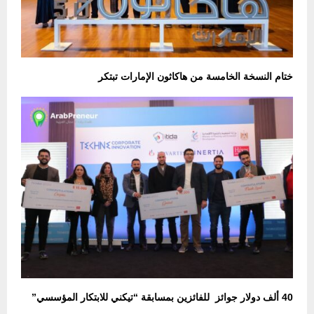
ختام النسخة الخامسة من هاكاثون الإمارات تبتكر
40 ألف دولار جوائز للفائزين بمسابقة “تيكني للابتكار المؤسسي”