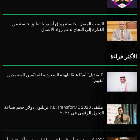
السبت المقبل.. حاضنة رواق أسيوط تطلق جلسة من
الفكرة إلى النجاح لدعم رواد الأعمال
الأكثر قراءة
“المنديل” أمينًا عامًا للهيئة السعودية للمقيّمين المعتمدين
“تقييم”
ملتقى TransforME 2023: ٢,٤ تريليون دولار حجم صناعة
التحول الرقمي في ٢٠٢٤
” G42″ و صندوق أبوظبي للنمو يطلقان صندوقاً استثمارياً