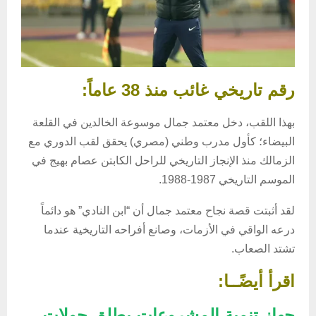
رقم تاريخي غائب منذ 38 عاماً:
بهذا اللقب، دخل معتمد جمال موسوعة الخالدين في القلعة
البيضاء؛ كأول مدرب وطني (مصري) يحقق لقب الدوري مع
الزمالك منذ الإنجاز التاريخي للراحل الكابتن عصام بهيج في
الموسم التاريخي 1987-1988.
لقد أثبتت قصة نجاح معتمد جمال أن “ابن النادي” هو دائماً
درعه الواقي في الأزمات، وصانع أفراحه التاريخية عندما
تشتد الصعاب.
اقرأ أيضًــا:
جهاز تنمية المشروعات يطلق جولات