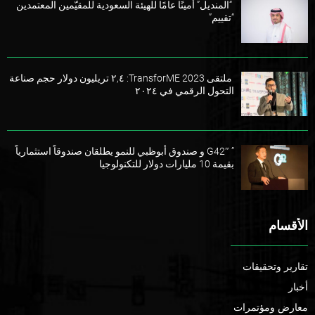
“المنديل” أمينًا عامًا للهيئة السعودية للمقيّمين المعتمدين
“تقييم”
ملتقى TransforME 2023: ٢,٤ تريليون دولار حجم صناعة
التحول الرقمي في ٢٠٢٤
” G42″ و صندوق أبوظبي للنمو يطلقان صندوقاً استثمارياً
بقيمة 10 مليارات دولار للتكنولوجيا
الأقسام
تقارير وتحقيقات
أخبار
معارض ومؤتمرات