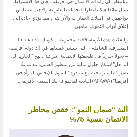
وبالنظر إلى رائدات الأعمال في إفريقيا ، فإن هذا الاشتراط
يمثل عائقاً هيكلياً نظراً للتحديات القانونية والاجتماعية التي
تواجههن في امتلاك العقارات والأراضي، مما يؤدي عادةً إلى
إغلاق أبواب التمويل أمامهن.
ولتفكيك هذه الأزمة، قادت مجموعة “إيكوبنك” (Ecobank)
المصرفية الشاملة – التي تنتشر عملياتها في 33 دولة أفريقية
– تحولاً جذرياً في فلسفتها الائتمانية عبر تبني نهج “الخارج إلى
الداخل” لابتكار حلول مالية من منظور العميل، مدعومةً
بشراكة استراتيجية مع مبادرة “التمويل الإيجابي للمرأة في
أفريقيا” (AFAWA) التابعة لمجموعة بنك التنمية الأفريقي.
آلية “ضمان النمو”: خفض مخاطر
الائتمان بنسبة 75%