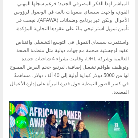
المباشر لهذا الفكر المصرفي الجديد؛ فرغم سجلها المهني
القوي، واجهت سيساي صعوبات بالغة في الوصول لرؤوس
الأموال. ولكن عبر برنامج وضمانات (AFAWA)، نجحت في
تأمين تمويل استراتيجي بناءً على عقودها التجارية المؤكدة.
واستثمرت سيساي التمويل في التوسع التشغيلي واقتناص
عقود لوجستية ضخمة مع جهات دولية مثل منظمة الصحة
العالمية وشركة DHL، وقامت بشراء 4 شاحنات جديدة
وتوظيف طواقم تشغيل إضافية، ليرتفع حجم القرض الممنوح
لها من 5000 دولار كبداية أولية إلى 40 ألف دولار، مساهمةً
في كسر الصور النمطية حول قدرة المرأة على إدارة الأعمال
المعقدة.