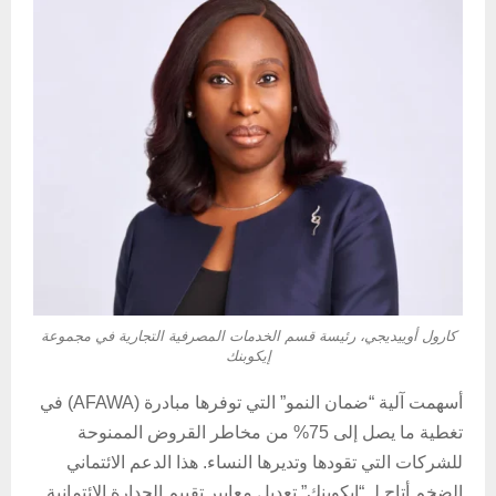
كارول أوييديجي، رئيسة قسم الخدمات المصرفية التجارية في مجموعة
إيكوبنك
أسهمت آلية “ضمان النمو” التي توفرها مبادرة (AFAWA) في
تغطية ما يصل إلى 75% من مخاطر القروض الممنوحة
للشركات التي تقودها وتديرها النساء. هذا الدعم الائتماني
الضخم أتاح لـ “إيكوبنك” تعديل معايير تقييم الجدارة الائتمانية