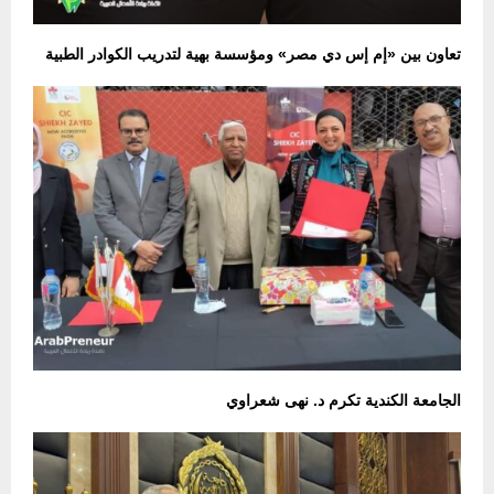
تعاون بين «إم إس دي مصر» ومؤسسة بهية لتدريب الكوادر الطبية
الجامعة الكندية تكرم د. نهى شعراوي