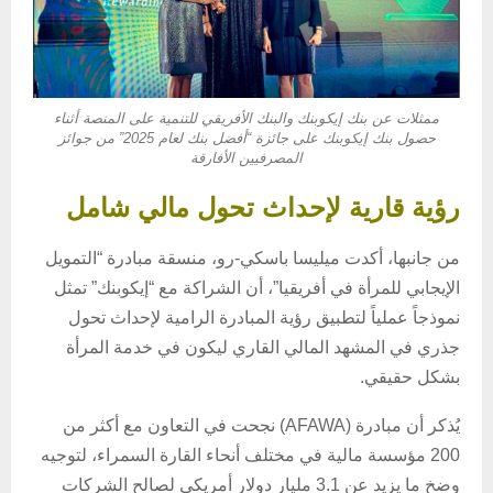
ممثلات عن بنك إيكوبنك والبنك الأفريقي للتنمية على المنصة أثناء
حصول بنك إيكوبنك على جائزة “أفضل بنك لعام 2025” من جوائز
المصرفيين الأفارقة
رؤية قارية لإحداث تحول مالي شامل
من جانبها، أكدت ميليسا باسكي-رو، منسقة مبادرة “التمويل
الإيجابي للمرأة في أفريقيا”، أن الشراكة مع “إيكوبنك” تمثل
نموذجاً عملياً لتطبيق رؤية المبادرة الرامية لإحداث تحول
جذري في المشهد المالي القاري ليكون في خدمة المرأة
بشكل حقيقي.
يُذكر أن مبادرة (AFAWA) نجحت في التعاون مع أكثر من
200 مؤسسة مالية في مختلف أنحاء القارة السمراء، لتوجيه
وضخ ما يزيد عن 3.1 مليار دولار أمريكي لصالح الشركات