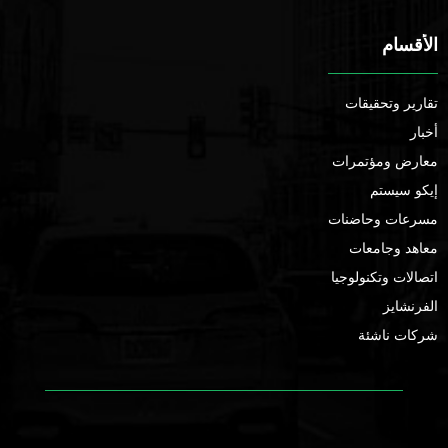
الأقسام
تقارير وتحقيقات
أخبار
معارض ومؤتمرات
إيكو سيستم
مسرعات وحاضنات
معاهد وجامعات
اتصالات وتكنولوجيا
الفرنشايز
شركات ناشئة