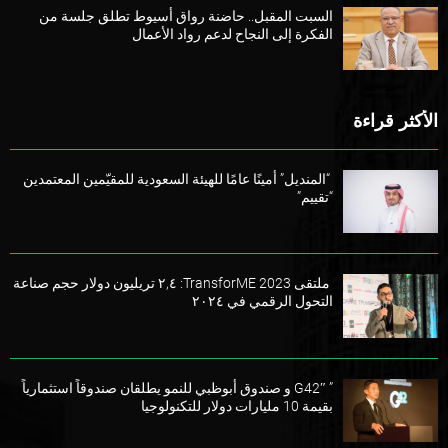
السبت المقبل.. حاضنة رواق أسيوط تطلق جلسة من
الفكرة إلى النجاح لدعم رواد الأعمال
الأكثر قراءة
“المنديل” أمينًا عامًا للهيئة السعودية للمقيّمين المعتمدين
“تقييم”
ملتقى TransforME 2023: ٢,٤ تريليون دولار حجم صناعة
التحول الرقمي في ٢٠٢٤
” G42″ و صندوق أبوظبي للنمو يطلقان صندوقاً استثمارياً
بقيمة 10 مليارات دولار للتكنولوجيا