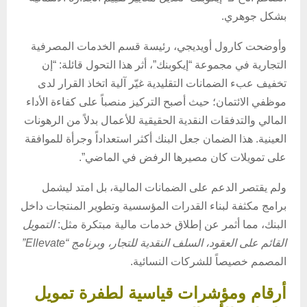
بشكل جوهري.
وأوضحت كارول أويديجي، رئيسة قسم الخدمات المصرفية
التجارية في مجموعة “إيكوبنك”، أثر هذا التحول قائلة: “إن
تخفيف عبء الضمانات التقليدية غيّر آلية اتخاذ القرار لدى
موظفي الائتمان؛ حيث أصبح التركيز منصباً على كفاءة الأداء
المالي والتدفقات النقدية الحقيقية للأعمال بدلاً من الرهونات
العينية. هذا الضمان جعل البنك أكثر استعداداً وجرأة للموافقة
على تمويلات كان مصيرها الرفض في الماضي”.
ولم يقتصر الدعم على الضمانات المالية، بل امتد ليشمل
برامج مكثفة لبناء القدرات المؤسسية وتطوير المنتجات داخل
البنك، مما أثمر عن إطلاق خدمات مالية مبتكرة مثل:
التمويل
القائم على العقود، السلف النقدية للتجار، وبرنامج “Ellevate”
المصمم خصيصاً للشركات النسائية.
أرقام ومؤشرات قياسية لطفرة تمويل