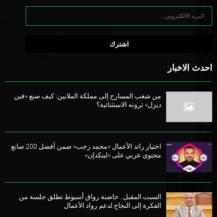
احدث الاخبار
من شغب المسارح إلى مملكة الملايين: كيف صنع «فين
ديزل» ثروته الاستثنائية؟
اختيار رائد الأعمال «محمد رجب» ضمن أفضل 200 صانع
محتوى عربي على «لينكدإن»
السبت المقبل.. حاضنة رواق أسيوط تطلق جلسة من
الفكرة إلى النجاح لدعم رواد الأعمال