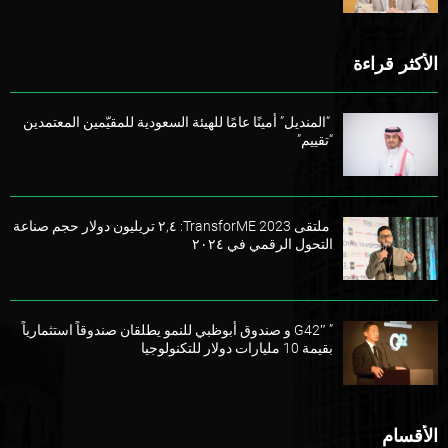
الأكثر قراءة
“المنديل” أمينًا عامًا للهيئة السعودية للمقيّمين المعتمدين
“تقييم”
ملتقى TransforME 2023: ٢,٤ تريليون دولار حجم صناعة
التحول الرقمي في ٢٠٢٤
” G42″ و صندوق أبوظبي للنمو يطلقان صندوقاً استثمارياً
بقيمة 10 مليارات دولار للتكنولوجيا
الأقسام